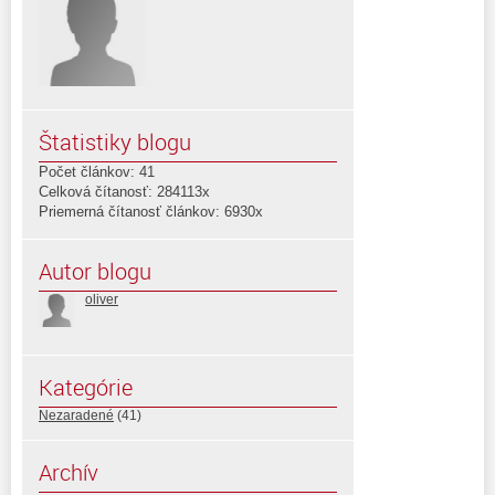
Štatistiky blogu
Počet článkov: 41
Celková čítanosť: 284113x
Priemerná čítanosť článkov: 6930x
Autor blogu
oliver
Kategórie
Nezaradené
(41)
Archív