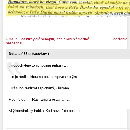
«
Na R. Fica nikdy nič nenájdu, lebo nikdy nič trestné
Zadržanie 
nespáchal
Debata ( 33 príspevkov )
...nepochybne tomu tvojmu prihára... ...
...to je realita, ktorá sa bezmozgovca netýka.... ...
...už si bol tretíkrát zapichaný, všakáno...... ...
Fico,Pelegrini, Rasi, Ziga a ostatna... ...
Aký konštrukt ty trubka. Keď nevieš čo bolo po... ...