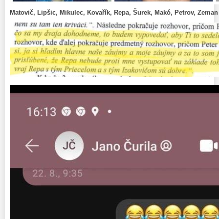
Matovič, Lipšic, Mikulec, Kovařík, Repa, Šurek, Makó, Petrov, Zeman