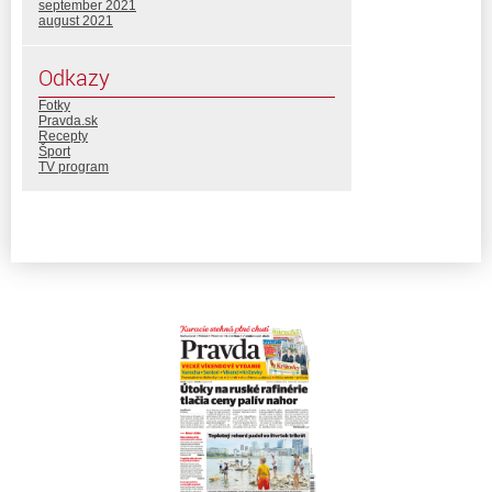
september 2021
august 2021
Odkazy
Fotky
Pravda.sk
Recepty
Šport
TV program