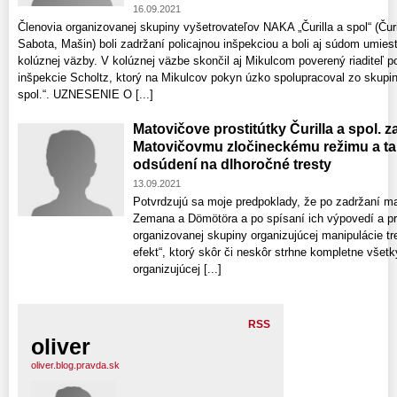
16.09.2021
Členovia organizovanej skupiny vyšetrovateľov NAKA „Čurilla a spol“ (Čuri
Sabota, Mašin) boli zadržaní policajnou inšpekciou a boli aj súdom umies
kolúznej väzby. V kolúznej väzbe skončil aj Mikulcom poverený riaditeľ po
inšpekcie Scholtz, ktorý na Mikulcov pokyn úzko spolupracoval zo skupino
spol.“. UZNESENIE O [...]
Matovičove prostitútky Čurilla a spol. z
Matovičovmu zločineckému režimu a tak 
odsúdení na dlhoročné tresty
13.09.2021
Potvrdzujú sa moje predpoklady, že po zadržaní m
Zemana a Dömötöra a po spísaní ich výpovedí a pr
organizovanej skupiny organizujúcej manipulácie tr
efekt“, ktorý skôr či neskôr strhne kompletne všet
organizujúcej [...]
RSS
oliver
oliver.blog.pravda.sk