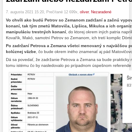
7. augusta 2021 15:20
, Prečítané 12 699x,
oliver
,
Nezaradené
Vo chvíli ako budú Petrov so Zemanom zadržaní a začnú vypov
konaní, tak tým zmetú Matoviča, Lipšica, Mikulca a ich organ
manipuláciu trestných konaní
, do ktorej okrem iných patria naprí
Kovařík, Makó, samotní Petrov so Zemanom, ich tretí komplic Dömöt
Po zadržaní Petrova a Zemana všetci menovaný s najväčšou 
kolúznej väzbe
, čo bude okrem iného znamenať aj pád Matovičovo
Dá sa povedať, že zadržanie Petrova a Zemana sa bude prakticky 
tomu istému čo by nasledovalo po prípadnom úspešnom referende