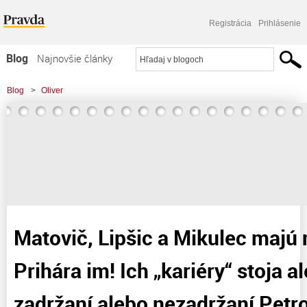
Registrácia
Prihlásenie
Blog
Najnovšie články
Najčítanejšie články
Blog
>
Oliver
Najkomentovanejšie články
>
Matovič, Lipšic a Mikulec majú na mále! Prihára im! Ich "kariéry" stoja alebo
Zoznam blogov
padajú
Komerčné blogy
Matovič, Lipšic a Mikulec majú 
Prihára im! Ich „kariéry“ stoja 
zadržaní alebo nezadržaní Pet