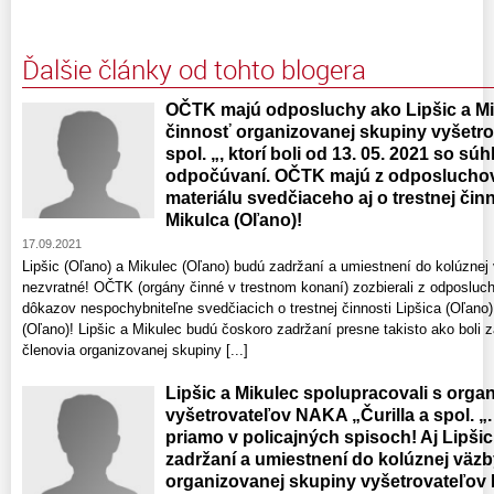
Ďalšie články od tohto blogera
OČTK majú odposluchy ako Lipšic a Miku
činnosť organizovanej skupiny vyšetro
spol. „, ktorí boli od 13. 05. 2021 so 
odpočúvaní. OČTK majú z odposluchov 
materiálu svedčiaceho aj o trestnej činn
Mikulca (Oľano)!
17.09.2021
Lipšic (Oľano) a Mikulec (Oľano) budú zadržaní a umiestnení do kolúznej 
nezvratné! OČTK (orgány činné v trestnom konaní) zozbierali z odposlu
dôkazov nespochybniteľne svedčiacich o trestnej činnosti Lipšica (Oľano)
(Oľano)! Lipšic a Mikulec budú čoskoro zadržaní presne takisto ako boli 
členovia organizovanej skupiny [...]
Lipšic a Mikulec spolupracovali s org
vyšetrovateľov NAKA „Čurilla a spol. 
priamo v policajných spisoch! Aj Lipši
zadržaní a umiestnení do kolúznej väzb
organizovanej skupiny vyšetrovateľov N