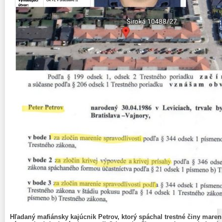
Hľadaný mafiánsky kajúcnik Petrov, ktorý spáchal trestné činy mareni